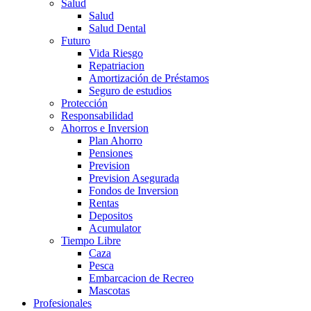
Salud
Salud
Salud Dental
Futuro
Vida Riesgo
Repatriacion
Amortización de Préstamos
Seguro de estudios
Protección
Responsabilidad
Ahorros e Inversion
Plan Ahorro
Pensiones
Prevision
Prevision Asegurada
Fondos de Inversion
Rentas
Depositos
Acumulator
Tiempo Libre
Caza
Pesca
Embarcacion de Recreo
Mascotas
Profesionales